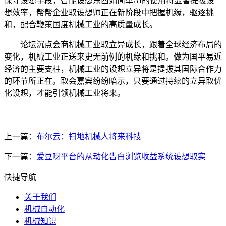
保守设想手段，智能设想东西如简单AI的使用将显著提拔设
想效率，帮帮企业取设想师正在新阶段中把握机缘，驱逐挑
和，配合鞭策国度机械工业的高质量成长。
论坛沉点会商机械工业取立异成长，跟着全球经济布局的
变化，机械工业正送来史无前例的机缘和挑和。做为国平易近
经济的主要支柱，机械工业的设想立异将是提拔其国际合作力
的环节所正在。取会嘉宾纷纷暗示，只要通过持续的立异取优
化设想，才能引领机械工业将来。
上一篇：
布尔云：扫地机械人将来科技
下一篇：
爱豆呀平台的从动化告白浏览收益系统设想取实
快捷导航
关于我们
机械自动化
机械知识