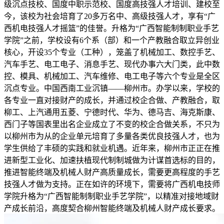
级沉点技校、国度中职示范校、国度高技强人才培训、建校至
今，该校为社会培育了20多万名中、高级技强人才，享有“广
西机电技强人才摇篮”的佳誉。升格为“广西智能制制职业手艺
学院”之前，学校设有6个系（部）和一个产教融合取立异创业
核心，开设35个专业（工种），笼盖了机械加工、数控手艺、
汽车手艺、电工电子、消息手艺、现代办事六大门类，此中数
控、模具、机械加工、汽车维修、电工电子等六个专业是全区
沉点专业。中国西南工业沉镇——柳州市。办学以来，学校的
各专业一直对接财产的成长，并通过校企合做、产教融合，取
柳工、上汽通用五菱、宁德时代、华为、德马吉、海克斯康、
西门子等国表里出名企业成立了不变的校企合做关系，不只为
以柳州市为从的企业单元培育了多量各类优良技强人才，也为
学生供给了丰硕的实践和就业机遇。近年来，柳州市正正在推
进新型工业化、加速扶植现代制制城做为计谋首选标的目的，
推进智能终端及机械人财产高质量成长，需要更高程度的手艺
技强人才做为支持。正在如许的环境下，需要将广西机电技师
学院升格为“广西智能制制职业手艺学院”，以精准对接地域财
产成长前沿，高度契合柳州智能终端及机械人财产成长要求。